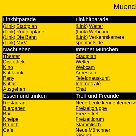
Muench
Linkhitparade
Linkhitparade
(
Link
)
Stadtplan
(
Link
)
Wetter
(
Link
)
Routenplaner
(
Link
)
Webcam
(
Link
)
Die Bahn
(
Link
) Verkehrskamera
(
Link
)
MVV
spontacts.de
Nachtleben
Internet München
Theater
Stadtplan
Discothek
Wetter
Kino
Webcam
Kultfabrik
Adressen
Party
Telefonauskunft
Kultur
Internetcafé
Ausgehen
Chat
Essen und trinken
Treff und Freunde
Restaurant
Neue Leute kennenlernen
Biergarten
Freizeitgruppe
Bar
Freizeittreff
Kneipe
Freizeitforum
Brunch
Stammtisch
Café
Neue Münchner
Singles