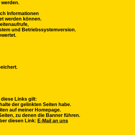
n werden.
sch Informationen
et werden können.
eitenaufrufe,
ystem und Betriebssystemversion.
wertet.
eichert.
diese Links gilt:
halte der gelinkten Seiten habe.
Seiten auf meiner Homepage.
Seiten, zu denen die Banner führen.
über diesen Link:
E-Mail an uns