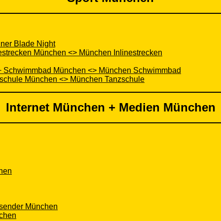
ner Blade Night
inestrecken München <> München Inlinestrecken
 + Schwimmbad München <> München Schwimmbad
zschule München <> München Tanzschule
Internet München + Medien München
chen
hsender München
nchen