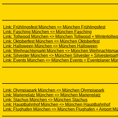
Link: Frühlingsfest München <> München Frühlingsfest
Link: Fasching München <> München Fasching
Link: Tollwood München <> München Tollwood + Wintertoll
Link: Oktoberfest München <> München Oktoberfest
Link: Halloween München <> München Halloween
Link: Weihnachtsmarkt München <> München Weihnachtsmar
Link: Silvester München <> München Silvester + Silvesterpa
Link: Events München <> München Events = Eventplaner Mü
Link: Olympiapark München <> München Olympiapark
Link: Marienplatz München <> München Marienplatz
Link: Stachus München <> München Stachus
Link: Hauptbahnhof München <> München Hauptbahnhof
Link: Flughafen München <> München Flughafen + Airport Mü