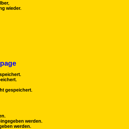
lber,
ng wieder.
epage
speichert.
eichert.
ht gespeichert.
en.
 eingegeben werden.
egeben werden.