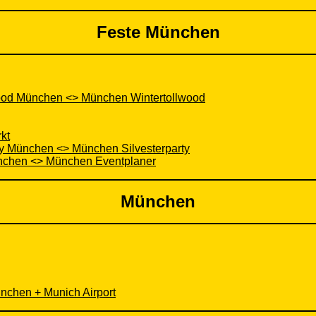
Feste München
wood München <> München Wintertollwood
kt
rty München <> München Silvesterparty
nchen <> München Eventplaner
München
nchen + Munich Airport