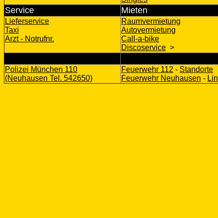
Service
Mieten
Lieferservice
Raumvermietung
Taxi
Autovermietung
Arzt - Notrufnr.
Call-a-bike
Discoservice
>
G
Polizei München 110
Feuerwehr 112
-
Standorte
(Neuhausen Tel. 542650)
Feuerwehr Neuhausen
-
Li