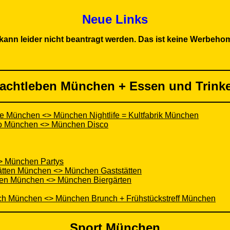
Neue Links
kann leider nicht beantragt werden.
Das ist keine Werbehome
achtleben München + Essen und Trink
e München <> München Nightlife = Kultfabrik München
co München <> München Disco
> München Partys
ätten München <> München Gaststätten
rten München <> München Biergärten
ch München <> München Brunch + Frühstückstreff München
Sport München