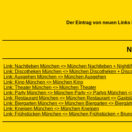
Der Eintrag von neuen Links 
N
Link: Nachtleben München <> München Nachtleben + Nightlif
Link: Discotheken München <> München Discotheken + Dis
Link: Ausgehen München <> München Ausgehen
Link: Kino München <> München Kino
Link: Theater München <> München Theater
Link: Party München <> München Party <> Partys München <
Link: Restaurant München <> München Restaurant <> Gastst
Link: Biergarten München <> München Biergarten <> Biergä
Link: Kneipen München <> München Kneipen
Link: Frühstücken München <> München Frühstücken + Brun