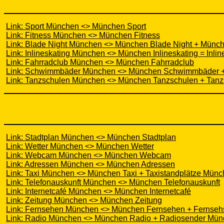
Link: Sport München <> München Sport
Link: Fitness München <> München Fitness
Link: Blade Night München <> München Blade Night + Münch
Link: Inlineskating München <> München Inlineskating = Inl
Link: Fahrradclub München <> München Fahrradclub
Link: Schwimmbäder München <> München Schwimmbäder
Link: Tanzschulen München <> München Tanzschulen + Tan
Link: Stadtplan München <> München Stadtplan
Link: Wetter München <> München Wetter
Link: Webcam München <> München Webcam
Link: Adressen München <> München Adressen
Link: Taxi München <> München Taxi + Taxistandplätze Mün
Link: Telefonauskunft München <> München Telefonauskunft
Link: Internetcafé München <> München Internetcafé
Link: Zeitung München <> München Zeitung
Link: Fernsehen München <> München Fernsehen + Fernse
Link: Radio München <> München Radio + Radiosender Mü