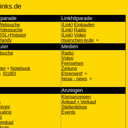
inks.de
tparade
Linkhitparade
Websuche
(
Link
)
Einkaufen
Videosuche
(
Link
)
Radio
DSL+Hotspot
(
Link
)
Video
Handy
muenchen-tv.de
>
ter
Medien
etsuche
Radio
Video
Fernsehen
ter
+
Notebook
Zeitung
n
(
0180
)
Ehrensenf
>
heise - news
>
Anzeigen
Kleinanzeigen
s
Ankauf + Verkauf
Night
Stellenbörse
kating
Events
d
mmbad
hule