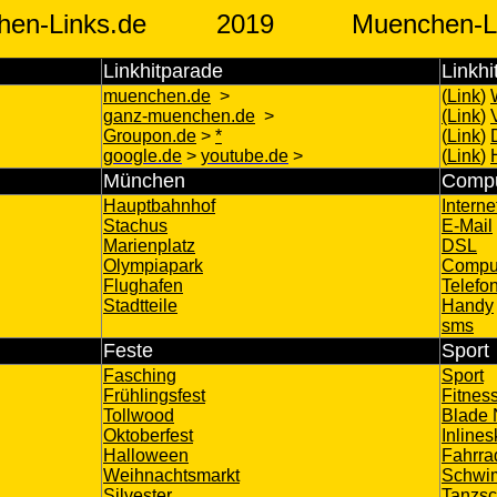
en-Links.de
2019
Muenchen-L
Linkhitparade
Linkhi
muenchen.de
>
(
Link
)
ganz-muenchen.de
>
(Link
)
Groupon.de
>
*
(
Link
)
google.de
>
youtube.de
>
(
Link
)
München
Compu
Hauptbahnhof
Intern
Stachus
E-Mail
Marienplatz
DSL
Olympiapark
Compu
Flughafen
Telefo
Stadtteile
Handy
sms
Feste
Sport
>
Fasching
Sport
Frühlingsfest
Fitnes
Tollwood
Blade 
Oktoberfest
Inlines
Halloween
Fahrra
Weihnachtsmarkt
Schwi
Silvester
Tanzsc