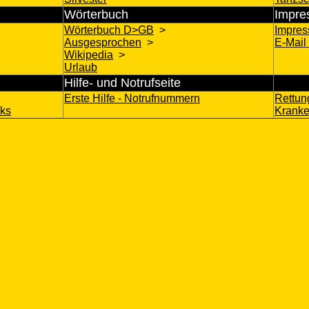
Wörterbuch
Impre
Wörterbuch D>GB
>
Impre
Ausgesprochen
>
E-Mail
Wikipedia
>
Urlaub
Hilfe- und Notrufseite
Erste Hilfe
- Notrufnummern
Rettu
nks
Kranke